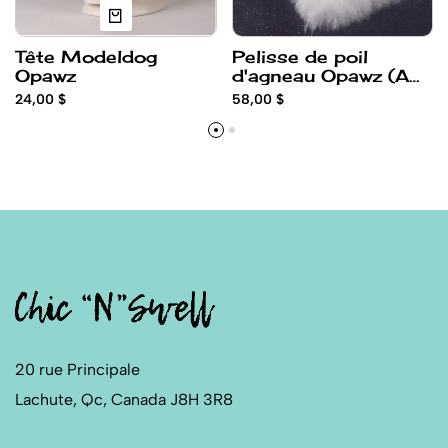
Pelisse de poil
Tête Modeldog
d'agneau Opawz (A
Opawz
teindre) 13x19
58,00 $
24,00 $
20 rue Principale
Lachute, Qc, Canada J8H 3R8