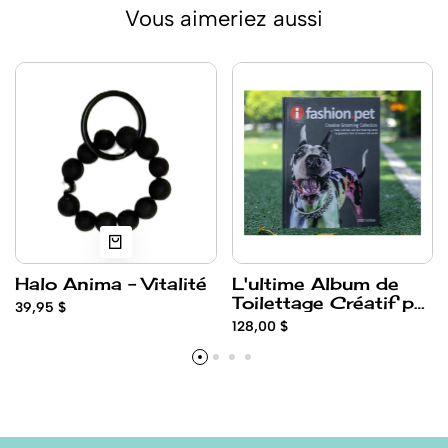
Vous aimeriez aussi
Halo Anima - Vitalité
L'ultime Album de
Toilettage Créatif par
39,95 $
Opawz
128,00 $