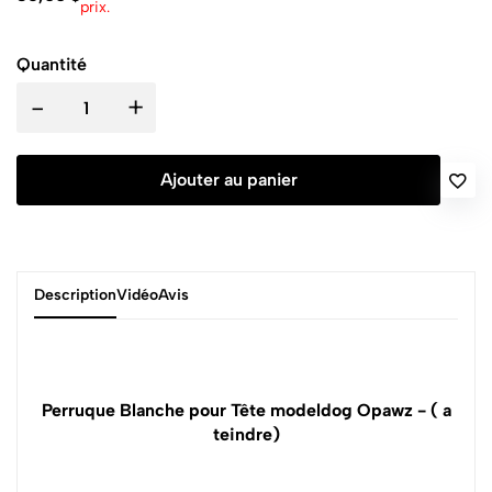
prix.
Quantité
-
+
Ajouter au panier
Description
Vidéo
Avis
Perruque Blanche pour Tête modeldog Opawz - ( a
teindre)