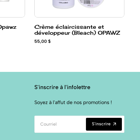
Opawz
Crème éclaircissante et
T
développeur (Bleach) OPAWZ
O
55,00 $
21
S'inscrire à l'infolettre
Soyez à l'affut de nos promotions !
S'inscrire