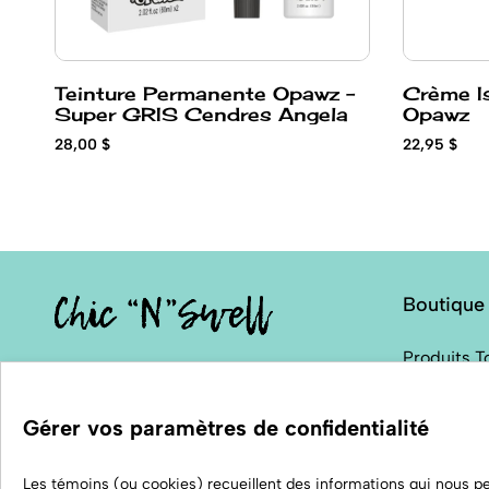
Teinture Permanente Opawz -
Crème Is
Super GRIS Cendres Angela
Opawz
28,00 $
22,95 $
Boutique
Produits T
20 rue Principale
Equipement
Lachute, Qc, Canada J8H 3R8
Halo Anim
Gérer vos paramètres de confidentialité
Mode Cani
Les témoins (ou cookies) recueillent des informations qui nous 
info@studiochicnswell.com
Livres