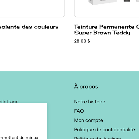
olante des couleurs
Teinture Permanente 
Super Brown Teddy
28,00 $
À propos
oilettage
Notre histoire
s de Toilettage
FAQ
a Anneaux shungite
Mon compte
ne-Féline
Politique de confidentialité
permettent de mieux
Politique de livraison