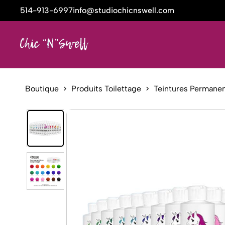
514-913-6997
info@studiochicnswell.com
Boutique
Produits Toilettage
Teintures Permane