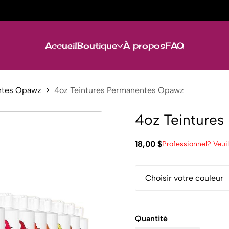
Accueil
Boutique
À propos
FAQ
ntes Opawz
4oz Teintures Permanentes Opawz
4oz Teinture
18,00 $
Professionnel? Veuil
Quantité