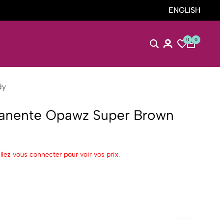
ENGLISH
0
0
dy
manente Opawz Super Brown
llez vous connecter pour voir vos prix.