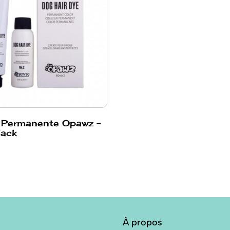
 Permanente Opawz -
lack
À propos