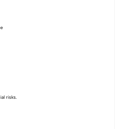
ge
al risks.