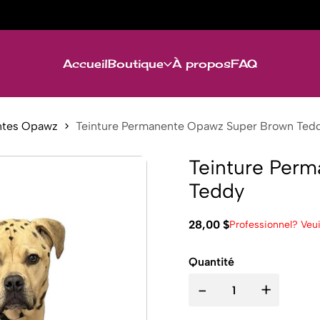
Accueil
Boutique
À propos
FAQ
ntes Opawz
Teinture Permanente Opawz Super Brown Ted
Teinture Per
Teddy
28,00 $
Professionnel? Veui
Quantité
-
+