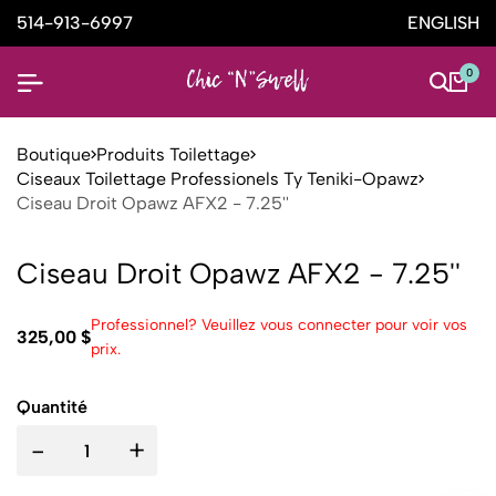
514-913-6997
ENGLISH
0
Boutique
Produits Toilettage
Ciseaux Toilettage Professionels Ty Teniki-Opawz
Ciseau Droit Opawz AFX2 - 7.25''
Ciseau Droit Opawz AFX2 - 7.25''
Professionnel? Veuillez vous connecter pour voir vos
325,00 $
prix.
Quantité
-
+