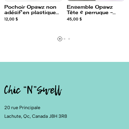
Pochoir Opawz non
Ensemble Opawz
adésif en plastique
Tête & perruque -
de motif animal
ModelDog
12,00 $
45,00 $
20 rue Principale
Lachute, Qc, Canada J8H 3R8