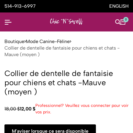
514-913-6997
ENGLISH
0
Boutique
Mode Canine-Féline
Collier de dentelle de fantaisie pour chiens et chats -
Mauve (moyen )
Collier de dentelle de fantaisie
pour chiens et chats -Mauve
(moyen )
Professionnel? Veuillez vous connecter pour voir
18,00 $
12,00 $
vos prix.
M'aviser lorsque ce sera disponible