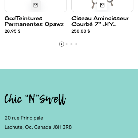
8ozTeintures
Ciseau Amincisseur
Permanentes Opawz
Courbé 7'' J&Y
Sakura JQ737 par Ty
28,95 $
250,00 $
Teniki- VG-10
20 rue Principale
Lachute, Qc, Canada J8H 3R8