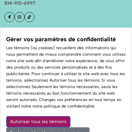
514-913-6997
Boutique
Gérer vos paramètres de confidentialité
Les témoins (ou cookies) recueillent des informations qui
nous permettent de mieux comprendre comment vous utilisez
À propos
notre site web afin d'améliorer votre expérience, de vous offrir
des produits ou des services personnalisés et à des fins
publicitaires. Pour continuer à utiliser le site web avec tous les
S'inscrire à l'infolettre
témoins, sélectionnez Autoriser tous les témoins. Si vous
sélectionnez Seulement les témoins nécessaires, seuls les
témoins nécessaires au bon fonctionnement du site web
seront autorisés. Changez vos préférences en tout temps en
© 2026 Studio Chic N Swell.
visitant notre
notre politique de confidentialité
.
Tous droits réservés
Autoriser tous les témoins
0
0