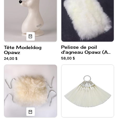
Pelisse de poil
Tête Modeldog
d'agneau Opawz (A
Opawz
teindre) 13x19
58,00 $
24,00 $