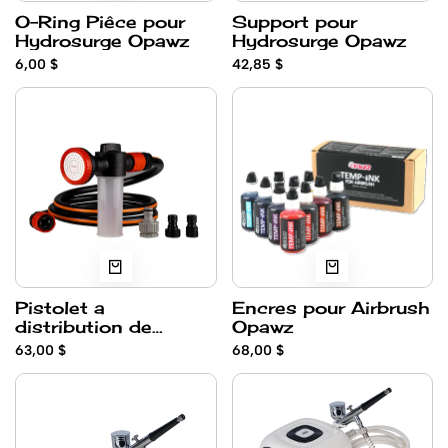
O-Ring Piêce pour
Support pour
Hydrosurge Opawz
Hydrosurge Opawz
6,00 $
42,85 $
Pistolet a
Encres pour Airbrush
distribution de
Opawz
Shampoing Opawz
63,00 $
68,00 $