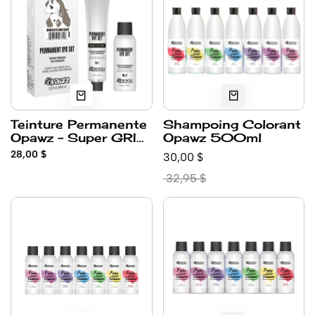
Teinture Permanente
Shampoing Colorant
Opawz - Super GRIS
Opawz 500ml
Cendres Angela
28,00 $
30,00 $
32,95 $