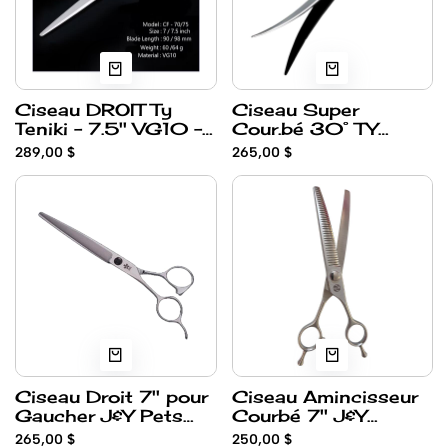
Ciseau DROIT Ty
Ciseau Super
Teniki - 7.5'' VG10 -
Cour.bé 30° TY
CF75
TENIKI 7.5'' - BS-75
289,00 $
265,00 $
Ciseau Droit 7'' pour
Ciseau Amincisseur
Gaucher J&Y Pets
Courbé 7'' J&Y
par Ty Teniki (VG10)
Sakura JQ737 par Ty
265,00 $
250,00 $