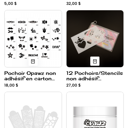
Opawz
5,00 $
32,00 $
Pochoir Opawz non
12 Pochoirs/Stencils
adhésif en carton
non adhésif
(24)
réutilisable en
18,00 $
27,00 $
plastique Opawz