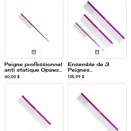
Peigne professionnel
Ensemble de 3
anti statique Opawz
Peignes
(A queue 45 dents)
professionnel anti
40,00 $
135,99 $
statique Opawz