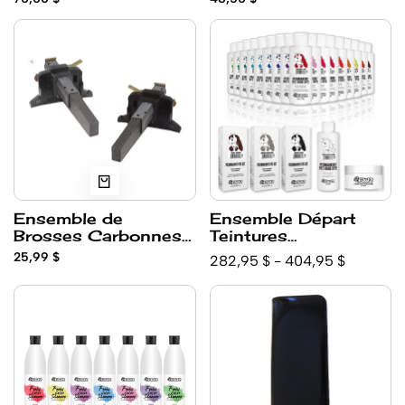
Ensemble de
Ensemble Départ
Brosses Carbonnes
Teintures
pour Moteur
Permanentes
25,99 $
282,95 $ - 404,95 $
Souffleur XPower
+Diluant+ Super
Noir,Brun, Gris +
Isolant Opawz