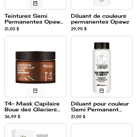
Teintures Semi
Diluant de couleurs
Permanentes Opawz
permanentes Opawz
Format 5oz
21,00 $
29,95 $
T4- Mask Capilaire
Diluant pour couleur
Boue des Glaciers
Semi Permanent
Canadian Opawz
Opawz
36,99 $
21,00 $