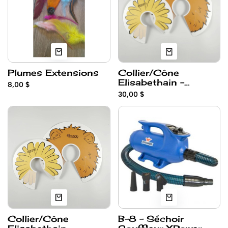
Plumes Extensions
Collier/Cône
Elisabethain -
8,00 $
LARGE
30,00 $
Collier/Cône
B-8 - Séchoir