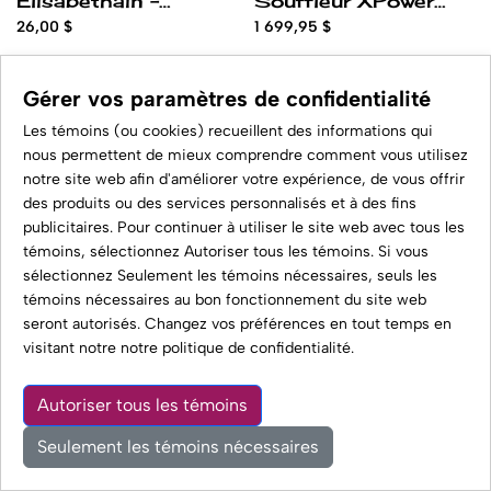
Elisabethain -
Souffleur XPower
MEDIUM
Sans Brosses de
26,00 $
1 699,95 $
Carbone 4HP -
150CFM
Gérer vos paramètres de confidentialité
Les témoins (ou cookies) recueillent des informations qui
nous permettent de mieux comprendre comment vous utilisez
notre site web afin d'améliorer votre expérience, de vous offrir
des produits ou des services personnalisés et à des fins
publicitaires. Pour continuer à utiliser le site web avec tous les
témoins, sélectionnez Autoriser tous les témoins. Si vous
sélectionnez Seulement les témoins nécessaires, seuls les
20 rue Principale
témoins nécessaires au bon fonctionnement du site web
Lachute, Qc, Canada J8H 3R8
seront autorisés. Changez vos préférences en tout temps en
visitant notre
notre politique de confidentialité
.
info@studiochicnswell.com
Autoriser tous les témoins
514-913-6997
0
0
Seulement les témoins nécessaires
Boutique
Compte
Favoris
Panier