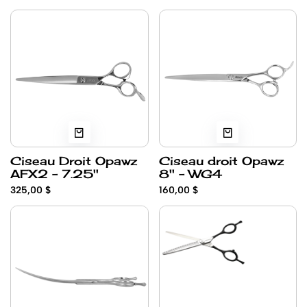
Teniki- VG-10
Ciseau Droit Opawz
Ciseau droit Opawz
AFX2 - 7.25''
8'' - WG4
325,00 $
160,00 $