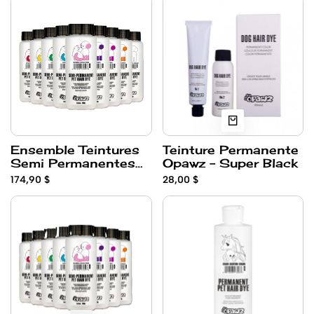
Ensemble Teintures
Teinture Permanente
Semi Permanentes
Opawz - Super Black
Opawz + Diluant
174,90 $
28,00 $