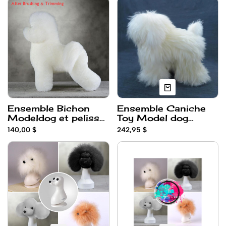
Ensemble Bichon
Ensemble Caniche
Modeldog et pelisse
Toy Model dog
Blanc Opawz
Opawz - a teindre
140,00 $
242,95 $