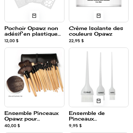
Pochoir Opawz non
Crème Isolante des
adésif en plastique
couleurs Opawz
de motif animal
12,00 $
22,95 $
Ensemble Pinceaux
Ensemble de
Opawz pour
Pinceaux
toilettage Créatif
applicateurs Opawz
40,00 $
9,95 $