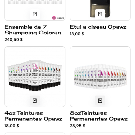
Ensemble de 7
Etui a ciseau Opawz
Shampoing Colorant
13,00 $
Opawz 500ml
240,50 $
4oz Teintures
8ozTeintures
Permanentes Opawz
Permanentes Opawz
18,00 $
28,95 $