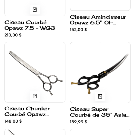
Ciseau Amincisseur
Ciseau Courbé
Opawz 6.5'' OI-
Opawz 7.5 - WG3
650B
152,00 $
210,00 $
Ciseau Chunker
Ciseau Super
Courbé Opawz
Courbé de 35° Asian
OI650CC
Fusion de 6.5” OAI-
148,00 $
159,99 $
650SC