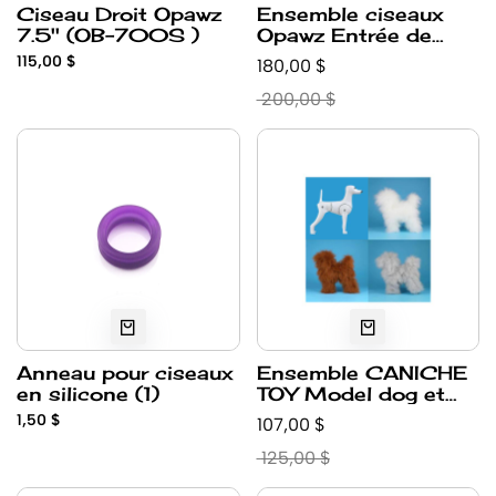
Ciseau Droit Opawz
Ensemble ciseaux
7.5'' (OB-700S )
Opawz Entrée de
gamme OB700E
115,00 $
180,00 $
200,00 $
Anneau pour ciseaux
Ensemble CANICHE
en silicone (1)
TOY Model dog et
pelisse Haute
1,50 $
107,00 $
Densité
125,00 $