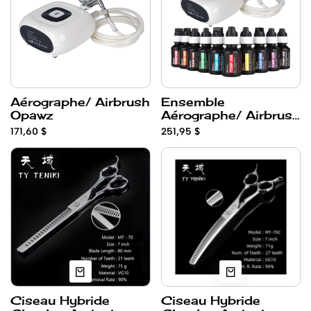
Aérographe/ Airbrush
Ensemble
Opawz
Aérographe/ Airbrush
et encres Opawz
171,60 $
251,95 $
Ciseau Hybride
Ciseau Hybride