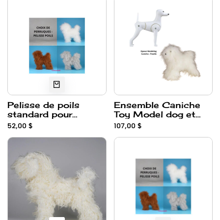
Pelisse de poils
Ensemble Caniche
standard pour
Toy Model dog et
Modeldog Caniche
Pelisse de poils
52,00 $
107,00 $
Toy Opawz -
Blanche Regulier
Couleurs diverses
Opawz