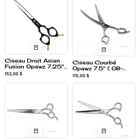
Ciseau Droit Asian
Ciseau Courbé
Fusion Opawz 7.25''
Opawz 7.5'' ( OB-
Noir
700C )
152,00 $
115,00 $