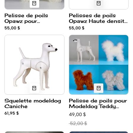
Pelisse de poils
Pelisses de poils
Opawz pour
Opawz Haute densité
Modeldog Bichon
pour Caniche pour
55,00 $
55,00 $
Modeldog
Squelette modeldog
Pelisse de poils pour
Caniche
Modeldog Teddy
Bear Opawz
61,95 $
49,00 $
52,00 $