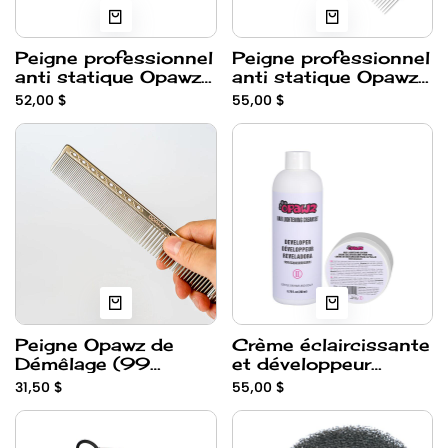
Peigne professionnel
Peigne professionnel
anti statique Opawz
anti statique Opawz
(Moyen 63 dents)
(Large 69 dents)
52,00 $
55,00 $
Peigne Opawz de
Crème éclaircissante
Démêlage (99
et développeur
dents)
(Bleach) OPAWZ
31,50 $
55,00 $