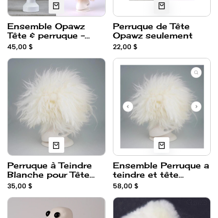
Ensemble Opawz
Perruque de Tête
Tête & perruque -
Opawz seulement
ModelDog
45,00 $
22,00 $
Perruque à Teindre
Ensemble Perruque a
Blanche pour Tête
teindre et tête
modeldog Opawz - (
Opawz
35,00 $
58,00 $
a teindre)