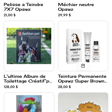
Pelisse a Teindre
Méchier neutre
7X7 Opawz
Opawz
21,00 $
29,99 $
L'ultime Album de
Teinture Permanente
Toilettage Créatif par
Opawz Super Brown
Opawz
Teddy
128,00 $
28,00 $