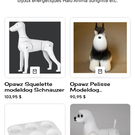
bijoux énergétiques Halo Anima Sunghite etc.
Opawz Squelette
Opawz Pelisse
modeldog Schnauzer
Modeldog
Schnauzer
103,95 $
90,95 $