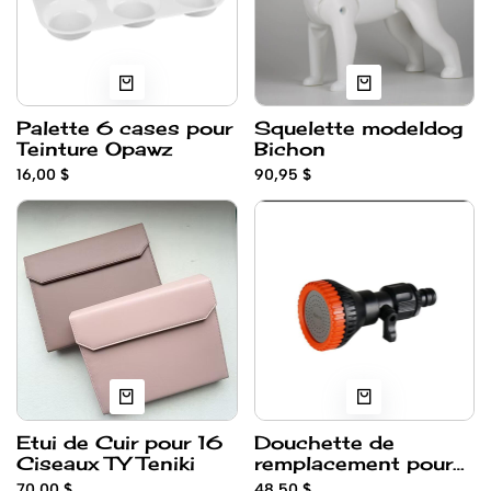
Palette 6 cases pour
Squelette modeldog
Teinture Opawz
Bichon
16,00 $
90,95 $
Etui de Cuir pour 16
Douchette de
Ciseaux TY Teniki
remplacement pour
Hydrosurge Opawz
70,00 $
48,50 $