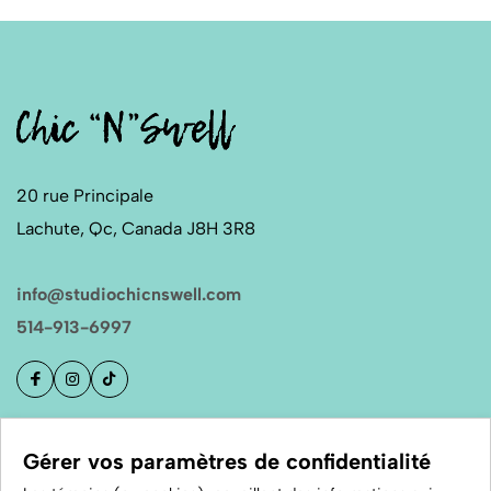
20 rue Principale
Lachute, Qc, Canada J8H 3R8
info@studiochicnswell.com
514-913-6997
Boutique
Gérer vos paramètres de confidentialité