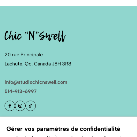
20 rue Principale
Lachute, Qc, Canada J8H 3R8
info@studiochicnswell.com
514-913-6997
Boutique
Gérer vos paramètres de confidentialité